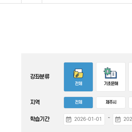
콘텐츠
강좌분류
전체
기초문해
지역
전체
제주시
~
학습기간