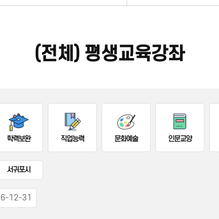
(전체) 평생교육강좌
학력보완
직업능력
문화예술
인문교양
서귀포시