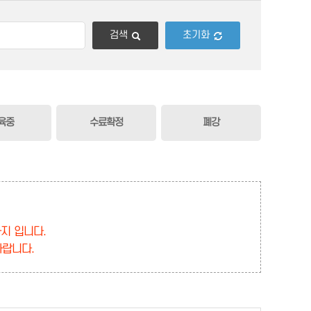
검색
초기화
육중
수료확정
폐강
까지 입니다.
바랍니다.