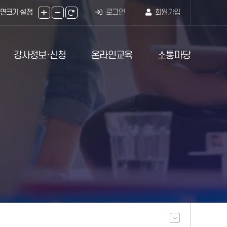
면크기 설정
로그인
회원가입
주메뉴
강사정보·신청
온라인교육
소통마당