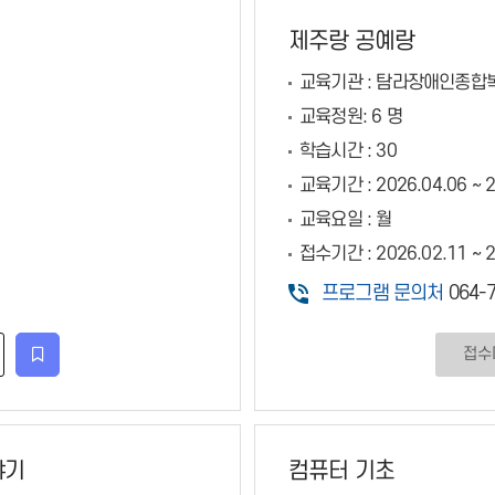
제주랑 공예랑
교육기관 :
탐라장애인종합
교육정원:
6 명
학습시간 :
30
교육기간 :
2026.04.06 ~ 2
교육요일 :
월
접수기간 :
2026.02.11 ~ 
프로그램 문의처
064-7
접수
관심강좌등록
야기
컴퓨터 기초