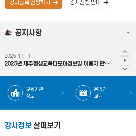
강사등록 신청하기
강사신청 안내
2026-08-06
공지사항
다모아 정보망 게시판 운영 방침 안내
+
2025-11-11
2025년 제주평생교육다모아정보망 이용자 만족도조...
2025-06-10
교육기관
온라인
교육기관
온
다모아 홈페이지 서버 점검 안내(6/15, 01:...
정보
교육
정보
교
바로가기
바
2025-04-21
강사정보
살펴보기
[제주국민체육센터] 5월 수영교실 재모집 안내(4...