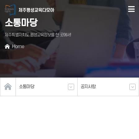
본문
바로가기
소통마당
제주특별자치도 평생교육정보를 한 곳에서!
Home
서브페이지
소통마당
공지사항
콘텐츠