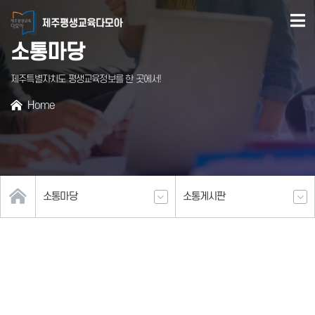
본문
바로가기
소통마당
제주특별자치도 평생교육정보를 한 곳에서!
Home
서브페이지
소통마당
소통게시판
콘텐츠