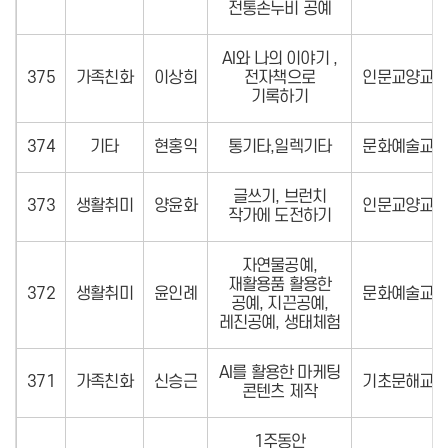
전통손누비 공예
AI와 나의 이야기 ,
375
가족친화
이상희
전자책으로
인문교양교육
기록하기
374
기타
현홍익
통기타,일렉기타
문화예술교육
글쓰기, 브런치
373
생활취미
양윤화
인문교양교육
작가에 도전하기
자연물공예,
재활용품 활용한
372
생활취미
윤인례
문화예술교육
공예, 지끈공예,
레진공예, 생태체험
AI를 활용한 마케팅
371
가족친화
신승근
기초문해교육
콘텐츠 제작
1주동안