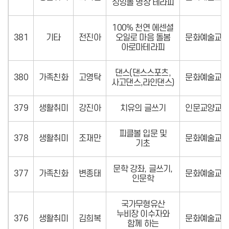
싱잉볼 명상 테라피
100% 천연 에센셜
381
기타
전진아
오일로 마음 돌봄
문화예술교육
아로마테라피
댄스(댄스스포츠,
380
가족친화
고영탁
문화예술교육
사고댄스,라인댄스)
379
생활취미
강진아
치유의 글쓰기
인문교양교육
피클볼 입문 및
378
생활취미
조재만
문화예술교육
기초
문학 강좌, 글쓰기,
377
가족친화
변종태
문화예술교육
인문학
국가무형유산
누비장 이수자와
376
생활취미
김희복
문화예술교육
함께 하는