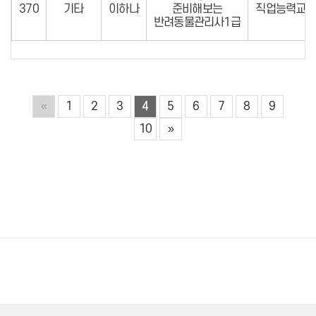
370
기타
이하나
준비해보는
직업능력교육
반려동물관리사1급
«
1
2
3
4
5
6
7
8
9
10
»