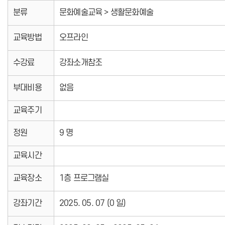
분류
문화예술교육 > 생활문화예술
교육방법
오프라인
수강료
강좌소개참조
부대비용
없음
교육주기
정원
9 명
교육시간
교육장소
1층 프로그램실
강좌기간
2025. 05. 07 (0 일)