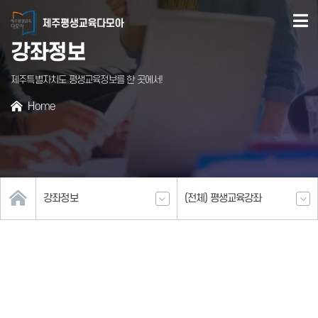
본문
바로가기
강좌정보
제주특별자치도 평생교육정보를 한 곳에서!
Home
서브페이지
강좌정보
(전체) 평생교육강좌
콘텐츠