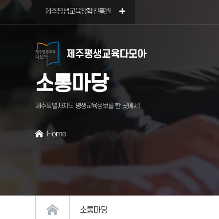
본문 바로가기
제주평생교육장학진흥원
소통마당
제주특별자치도 평생교육정보를 한 곳에서!
Home
서브페이지
소통마당