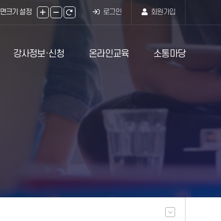
면크기 설정
로그인
회원가입
주메뉴
강사정보·신청
온라인교육
소통마당