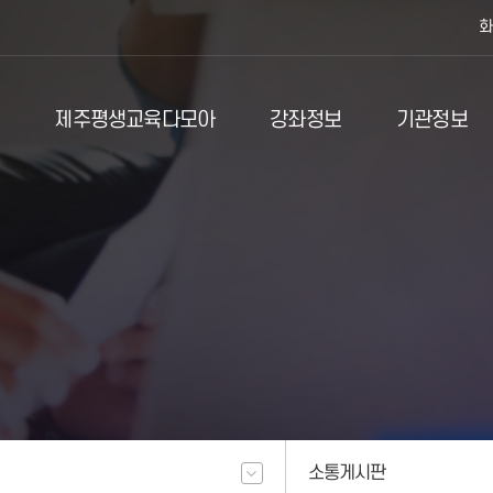
화
제주평생교육다모아
강좌정보
기관정보
소통게시판